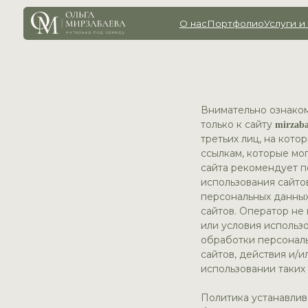
О нас
Портфолио
Услуги и цены
Го
Внимательно ознако
только к сайту
mirzaba
третьих лиц, на кото
ссылкам, которые мо
сайта рекомендует п
использования сайто
персональных данных
сайтов. Оператор не
или условия использо
обработки персональ
сайтов, действия и/и
использовании таких 
Политика устанавлив