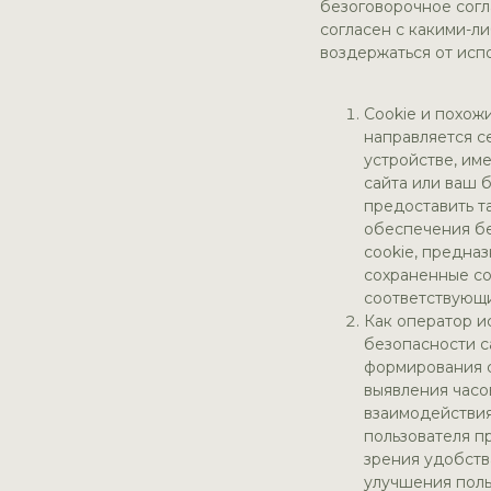
безоговорочное согла
согласен с какими-л
воздержаться от испо
Cookie и похож
направляется с
устройстве, им
сайта или ваш 
предоставить т
обеспечения бе
cookie, предна
сохраненные coo
соответствующи
Как оператор и
безопасности с
формирования с
выявления часо
взаимодействия
пользователя пр
зрения удобств
улучшения поль