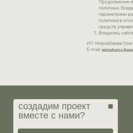
Продолжение ис
политики. Влад
параметрами ра
политика в отн
средств управл
Владелец сайта
ИП Мирзабаева Ольг
М
е
E-mail:
создадим проект
mirzabaeva.home
вместе с нами?
О н
Пор
Усл
Оставить заявку
Гот
Воп
ИП Мирзабаева Ольга Сергеевна
Юрид
ИНН 482417261804
Разр
ОГРНИП 323774600851694