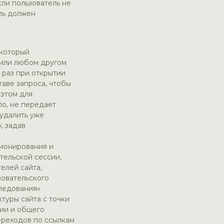
сли пользователь не
ель должен
 который
 или любом другом
 раз при открытии
таве запроса, чтобы
 этом для
ло, не передает
 удалить уже
, задав
ционирования и
тельской сессии,
елей сайта,
зовательского
следования»
ктуры сайта с точки
ции и общего
ереходов по ссылкам