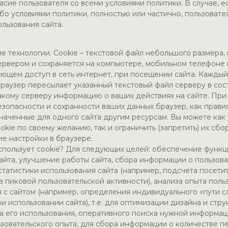
сие пользователя со всеми условиями политики. В случае, е
ибо условиями политики, полностью или частично, пользоват
льзования сайта.
ие технологии. Cookie – текстовой файл небольшого размера,
ервером и сохраняется на компьютере, мобильном телефоне
еющем доступ в сеть интернет, при посещении сайта. Каждый
браузер пересылает указанный текстовый файл серверу в сос
акому серверу информацию о ваших действиях на сайте. При
зопасности и сохранности ваших данных браузер, как прави
значенные для одного сайта другим ресурсам. Вы можете как
kie по своему желанию, так и ограничить (запретить) их сбор
е настройки в браузере.
спользует cookie? Для следующих целей: обеспечение функ
айта, улучшение работы сайта, сбора информации о пользова
татистики использования сайта (например, подсчета посетит
в пиковой пользовательской активности), анализа опыта поль
 с сайтом (например, определения индивидуального «пути 
и использовании сайта), т.е. для оптимизации дизайна и стру
а его использования, оперативного поиска нужной информа
зовательского опыта, для сбора информации о количестве п