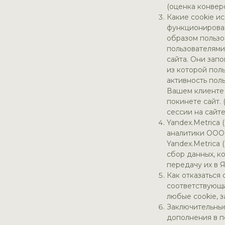
(оценка конверс
Какие cookie ис
функционирован
образом пользо
пользователями
сайта. Они запо
из которой пол
активность поль
Вашем клиенте (
покинете сайт.
сессии на сайте
Yandex.Metrica 
аналитики ООО «
Yandex.Metrica 
сбор данных, к
передачу их в 
Как отказаться
соответствующи
любые cookie, 
Заключительные
дополнения в п