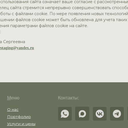
пользования сайта означает ваше согласие с рассмотренн
елец сайта стремится непрерывно совершенствовать способ
боты с файлами cookie. По мере появления новых технологи
ошении файлов cookie может быть обновлена для учета таких
ения параметрами файлов cookie на сайте.
:
а Сергеевна
ню
Контакты:
staging@yandex.ru
ас
тфолио
уги и цены
овые проекты
рос-ответ
ические документы
аботка сайта