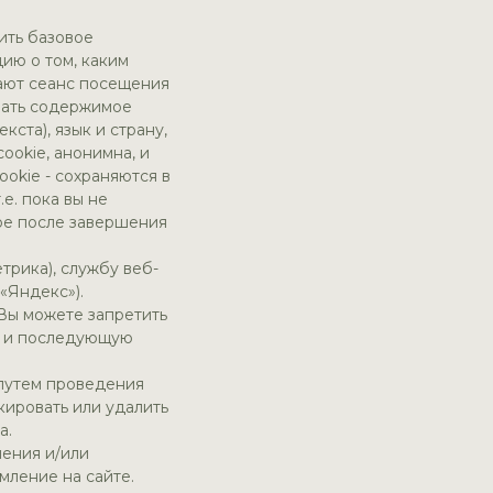
чить базовое
ию о том, каким
нают сеанс посещения
ивать содержимое
ста), язык и страну,
ookie, анонимна, и
ookie - сохраняются в
е. пока вы не
ере после завершения
трика), службу веб-
 «Яндекс»).
 Вы можете запретить
а, и последующую
 путем проведения
кировать или удалить
а.
ения и/или
мление на сайте.