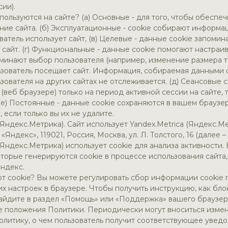
ии).
пользуются на сайте? (а) Основные - для того, чтобы обеспе
ие сайта. (б) Эксплуатационные - cookie собирают информац
ватель использует сайт, (в) Целевые - данные cookie запоми
 сайт. (г) Функциональные - данные cookie помогают настра
минают выбор пользователя (например, изменение размера тек
ьзователь посещает сайт. Информация, собираемая данными c
зователя на других сайтах не отслеживается. (д) Сеансовые c
веб браузере) только на период активной сессии на сайте, т.
 (е) Постоянные - данные cookie сохраняются в вашем брауз
, если только вы их не удалите.
(Яндекс.Метрика). Сайт использует Yandex.Metrica (Яндекс.Ме
Яндекс», 119021, Россия, Москва, ул. Л. Толстого, 16 (далее –
(Яндекс.Метрика) использует cookie для анализа активности.
оторые генерируются cookie в процессе использования сайт
Яндекс.
 от cookie? Вы можете регулировать сбор информации cookie
х настроек в браузере. Чтобы получить инструкцию, как бло
зайдите в раздел «Помощь» или «Поддержка» вашего браузер
 положения Политики. Периодически могут вноситься измен
олитику, о чем пользователь получит соответствующее уведо