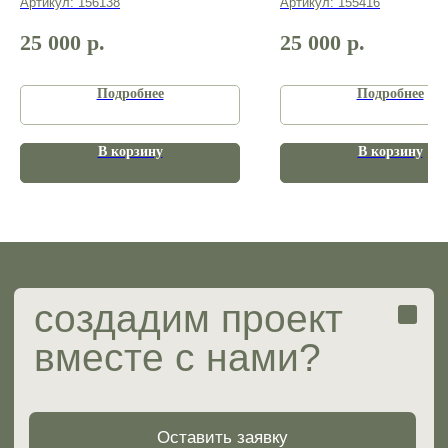
Артикул:
156138
Артикул:
155416
Портфолио
25 000
р.
25 000
р.
Услуги и цены
Готовые проекты
Вопрос-ответ
Подробнее
Подробнее
В корзину
В корзину
ИП Мирзабаева Ольга Сергеевна
ИНН 482417261804
ОГРНИП 323774600851694
Юридические документы
Разработка сайта