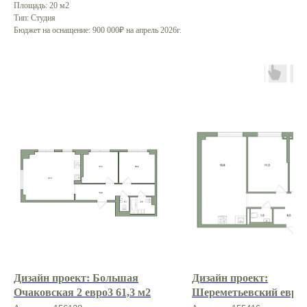
Площадь: 20 м2
Тип: Студия
Бюджет на оснащение: 900 000₽ на апрель 2026г.
создадим проект
вместе с нами?
Оставить заявку
Дизайн проект: Большая
Дизайн проект:
Очаковская 2 евро3 61,3 м2
Шереметьевский евро3
О нас
м2