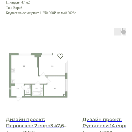
Площадь: 47 м2
Тип: Евро3
Бюджет на оснащение: 1 250 000₽ на май 2026г.
создадим проект
вместе с нами?
Оставить заявку
Дизайн проект:
Дизайн проект:
Перовское 2 евро3 47,6
Руставели 14 евро2 
О нас
м2
м2