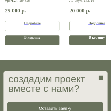
Артикул:
154716
Артикул:
143716
Портфолио
25 000
р.
20 000
р.
Услуги и цены
Готовые проекты
Вопрос-ответ
Подробнее
Подробнее
В корзину
В корзину
ИП Мирзабаева Ольга Сергеевна
ИНН 482417261804
ОГРНИП 323774600851694
Юридические документы
Разработка сайта