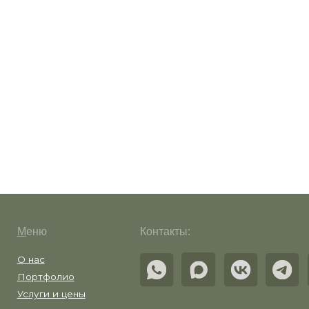
ню
Контакты:
ас
тфолио
уги и цены
овые проекты
рос-ответ