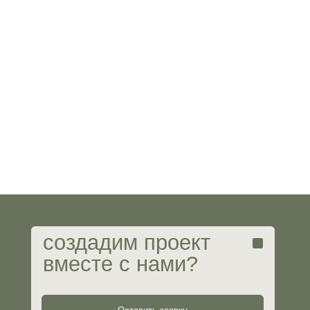
М
е
создадим проект
вместе с нами?
О н
Пор
Усл
Оставить заявку
Гот
Воп