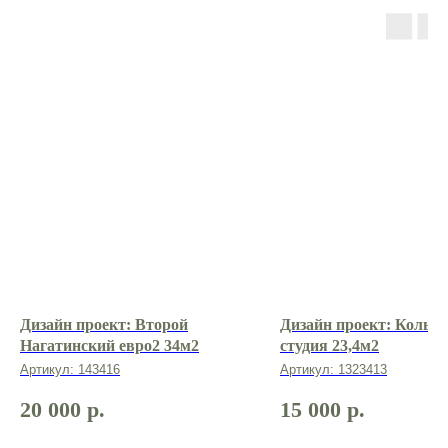
создадим проект
вместе с нами?
Оставить заявку
Дизайн проект: Второй
Дизайн проект: Кольск
Нагатинский евро2 34м2
студия 23,4м2
Артикул:
143416
Артикул:
1323413
О нас
20 000
р.
15 000
р.
Портфолио
Услуги и цены