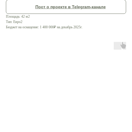
М
еню
Пост о проекте в Telegram-канале
Площадь: 42 м2
Тип: Евро2
Бюджет на оснащение: 1 400 000₽ на декабрь 2025г.
создадим проект
вместе с нами?
Оставить заявку