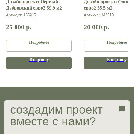
Дизайн проект: Первый
Дизайн проект: Одинцо
Дубровский евро3 59,9 м2
евро2 35,5 м2
О нас
Артикул:
155915
Артикул:
143510
Портфолио
Услуги и цены
25 000
р.
20 000
р.
Готовые проекты
Вопрос-ответ
Подробнее
Подробнее
В корзину
В корзину
ИП Мирзабаева Ольга Сергеевна
ИНН 482417261804
ОГРНИП 323774600851694
Юридические документы
Разработка сайта