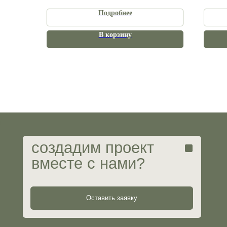
Подробнее
В корзину
М
е
создадим проект
вместе с нами?
О н
Пор
Усл
Оставить заявку
Гот
Воп
ИП Мирзабаева Ольга Сергеевна
Юрид
ИНН 482417261804
Разр
ОГРНИП 323774600851694