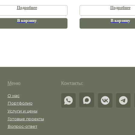
Подробнее
Подробнее
В корзину
В корзину
ню
Контакты:
ас
тфолио
уги и цены
овые проекты
рос-ответ
ические документы
аботка сайта