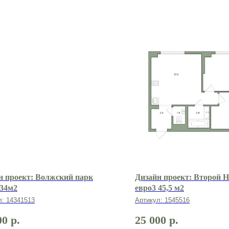
н проект: Волжский парк
Дизайн проект: Второй 
 34м2
евро3 45,5 м2
л:
14341513
Артикул:
1545516
00
р.
25 000
р.